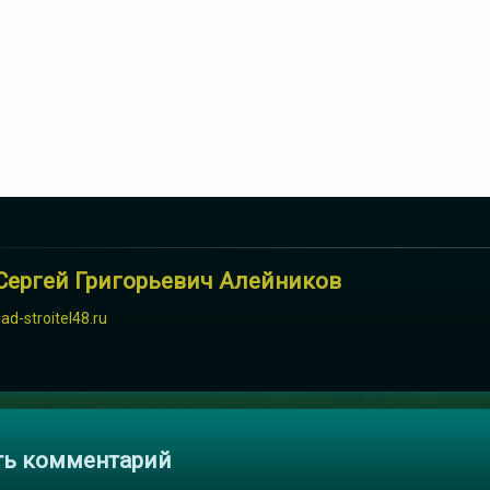
Сергей Григорьевич Алейников
sad-stroitel48.ru
и
ть комментарий