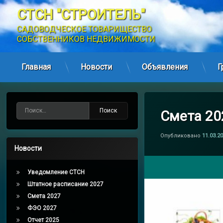
СТСН "СТРОИТЕЛЬ"
САДОВОДЧЕСКОЕ ТОВАРИЩЕСТВО 
СОБСТВЕННИКОВ НЕДВИЖИМОСТИ
Главная
Новости
Объявления
Г
Перейти
к
содержимому
Найти:
Смета 20
Опубликовано
11.03.2
Новости
Уведомление СТСН
Штатное расписание 2027
Смета 2027
ФЭО 2027
Отчет 2025