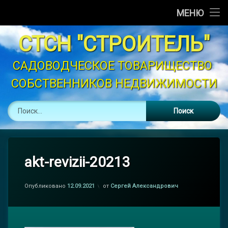
Главная
МЕНЮ
Перейти
Новости
СТСН "СТРОИТЕЛЬ"
к
содержимому
Объявления
САДОВОДЧЕСКОЕ ТОВАРИЩЕСТВО 
СОБСТВЕННИКОВ НЕДВИЖИМОСТИ
График Полива
Найти:
Устав
Контакты
Законодательство
akt-revizii-20213
Опубликовано
12.09.2021
от
Сергей Александрович