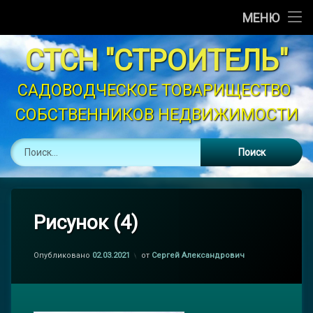
Главная
МЕНЮ
Перейти
Новости
СТСН "СТРОИТЕЛЬ"
к
содержимому
Объявления
САДОВОДЧЕСКОЕ ТОВАРИЩЕСТВО 
СОБСТВЕННИКОВ НЕДВИЖИМОСТИ
График Полива
Найти:
Устав
Контакты
Законодательство
Рисунок (4)
Опубликовано
02.03.2021
от
Сергей Александрович