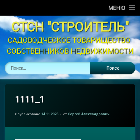
Главная
МЕНЮ
Перейти
Новости
СТСН "СТРОИТЕЛЬ"
к
содержимому
Объявления
САДОВОДЧЕСКОЕ ТОВАРИЩЕСТВО 
СОБСТВЕННИКОВ НЕДВИЖИМОСТИ
График Полива
Найти:
Устав
Контакты
Законодательство
1111_1
Опубликовано
14.11.2025
от
Сергей Александрович