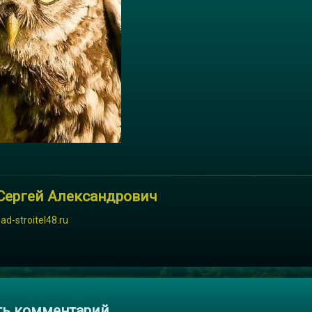
Сергей Александрович
sad-stroitel48.ru
и
ть комментарий