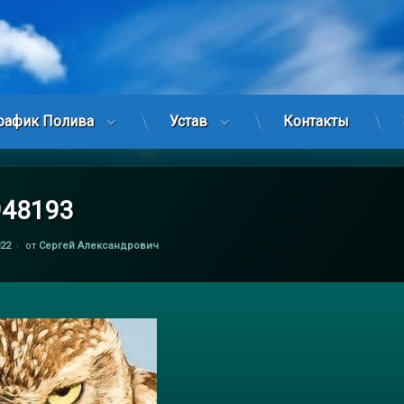
рафик Полива
Устав
Контакты
948193
022
от
Сергей Александрович