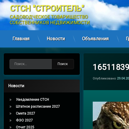
СТСН "СТРОИТЕЛЬ"
САДОВОДЧЕСКОЕ ТОВАРИЩЕСТВО 
СОБСТВЕННИКОВ НЕДВИЖИМОСТИ
Главная
Новости
Объявления
Г
Перейти
к
содержимому
Найти:
1651183
Опубликовано
29.04.2
Новости
Уведомление СТСН
Штатное расписание 2027
Смета 2027
ФЭО 2027
Отчет 2025