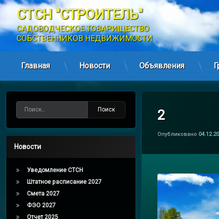
СТСН "СТРОИТЕЛЬ"
САДОВОДЧЕСКОЕ ТОВАРИЩЕСТВО 
СОБСТВЕННИКОВ НЕДВИЖИМОСТИ
Главная
Новости
Объявления
Г
Перейти
к
содержимому
Найти:
2
Опубликовано
04.12.2
Новости
Уведомление СТСН
Штатное расписание 2027
Смета 2027
ФЭО 2027
Отчет 2025