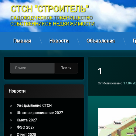
СТСН "СТРОИТЕЛЬ"
САДОВОДЧЕСКОЕ ТОВАРИЩЕСТВО 
СОБСТВЕННИКОВ НЕДВИЖИМОСТИ
Главная
Новости
Объявления
Г
Перейти
к
содержимому
Найти:
1
Опубликовано
17.04.2
Новости
Уведомление СТСН
Штатное расписание 2027
Смета 2027
ФЭО 2027
Отчет 2025