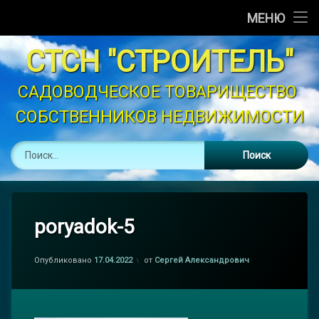
Главная
МЕНЮ
Перейти
Новости
СТСН "СТРОИТЕЛЬ"
к
содержимому
Объявления
САДОВОДЧЕСКОЕ ТОВАРИЩЕСТВО 
СОБСТВЕННИКОВ НЕДВИЖИМОСТИ
График Полива
Найти:
Устав
Контакты
Законодательство
poryadok-5
Опубликовано
17.04.2022
от
Сергей Александрович