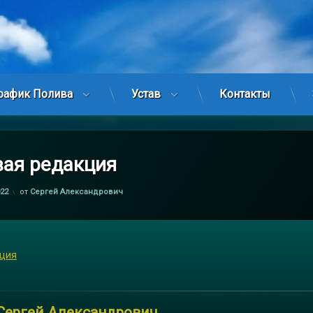
рафик Полива
Устав
Контакты
вая редакция
022
от
Сергей Александрович
кция
Сергей Александрович