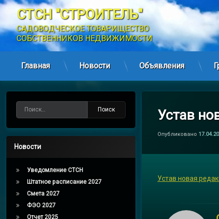
СТСН "СТРОИТЕЛЬ"
САДОВОДЧЕСКОЕ ТОВАРИЩЕСТВО 
СОБСТВЕННИКОВ НЕДВИЖИМОСТИ
Главная
Новости
Объявления
Г
Перейти
к
содержимому
Найти:
Устав но
Опубликовано
17.04.2
Новости
Уведомление СТСН
Устав новая реда
Штатное расписание 2027
Смета 2027
ФЭО 2027
Отчет 2025