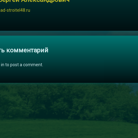
sad-stroitel48.ru
и
ть комментарий
 in to post a comment.