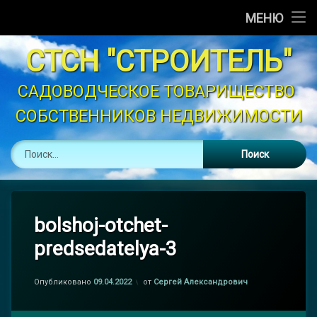
Главная
МЕНЮ
Перейти
Новости
СТСН "СТРОИТЕЛЬ"
к
содержимому
Объявления
САДОВОДЧЕСКОЕ ТОВАРИЩЕСТВО 
СОБСТВЕННИКОВ НЕДВИЖИМОСТИ
График Полива
Найти:
Устав
Контакты
Законодательство
bolshoj-otchet-
predsedatelya-3
Опубликовано
09.04.2022
от
Сергей Александрович