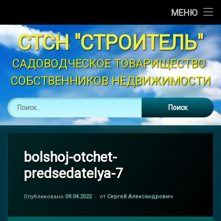
Главная
МЕНЮ
Перейти
Новости
СТСН "СТРОИТЕЛЬ"
к
содержимому
Объявления
САДОВОДЧЕСКОЕ ТОВАРИЩЕСТВО 
СОБСТВЕННИКОВ НЕДВИЖИМОСТИ
График Полива
Найти:
Устав
Контакты
Законодательство
bolshoj-otchet-
predsedatelya-7
Опубликовано
09.04.2022
от
Сергей Александрович