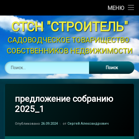
Главная
МЕНЮ
Перейти
Новости
СТСН "СТРОИТЕЛЬ"
к
содержимому
Объявления
САДОВОДЧЕСКОЕ ТОВАРИЩЕСТВО 
СОБСТВЕННИКОВ НЕДВИЖИМОСТИ
График Полива
Найти:
Устав
Контакты
Законодательство
предложение собранию
2025_1
Опубликовано
26.09.2024
от
Сергей Александрович