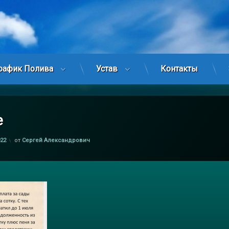
рафик Полива
Устав
Контакты
e
022
от
Сергей Александрович