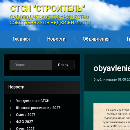
СТСН "СТРОИТЕЛЬ"
САДОВОДЧЕСКОЕ ТОВАРИЩЕСТВО 
СОБСТВЕННИКОВ НЕДВИЖИМОСТИ
Главная
Новости
Объявления
Г
Перейти
к
содержимому
Найти:
obyavleni
Опубликовано
01.08.2
Новости
Уведомление СТСН
Штатное расписание 2027
Смета 2027
ФЭО 2027
Отчет 2025