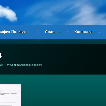
рафик Полива
Устав
Контакты
4
021
от
Сергей Александрович