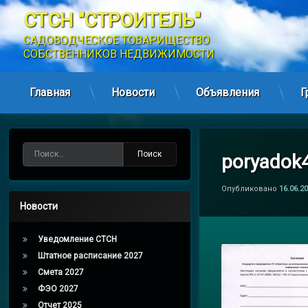
СТСН "СТРОИТЕЛЬ"
САДОВОДЧЕСКОЕ ТОВАРИЩЕСТВО 
СОБСТВЕННИКОВ НЕДВИЖИМОСТИ
Главная
Новости
Объявления
Г
Перейти
к
содержимому
Найти:
poryadok
Опубликовано
16.06.2
Новости
Уведомление СТСН
Штатное расписание 2027
Смета 2027
ФЭО 2027
Отчет 2025