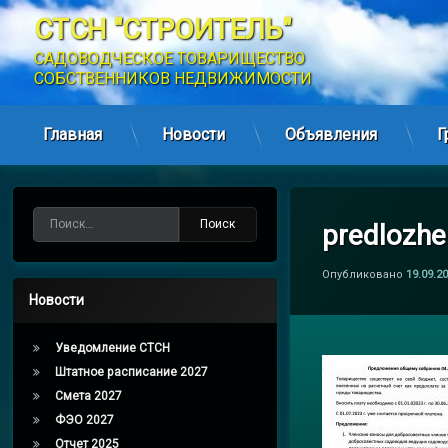
СТСН "СТРОИТЕЛЬ"
САДОВОДЧЕСКОЕ ТОВАРИЩЕСТВО 
СОБСТВЕННИКОВ НЕДВИЖИМОСТИ
Главная
Новости
Объявления
Г
Перейти
к
содержимому
Найти:
predlozhe
Опубликовано
19.09.2
Новости
Уведомление СТСН
Штатное расписание 2027
Смета 2027
ФЭО 2027
Отчет 2025