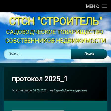
Главная
МЕНЮ
Перейти
Новости
СТСН "СТРОИТЕЛЬ"
к
содержимому
Объявления
САДОВОДЧЕСКОЕ ТОВАРИЩЕСТВО 
СОБСТВЕННИКОВ НЕДВИЖИМОСТИ
График Полива
Найти:
Устав
Контакты
Законодательство
протокол 2025_1
Опубликовано
08.05.2025
от
Сергей Александрович