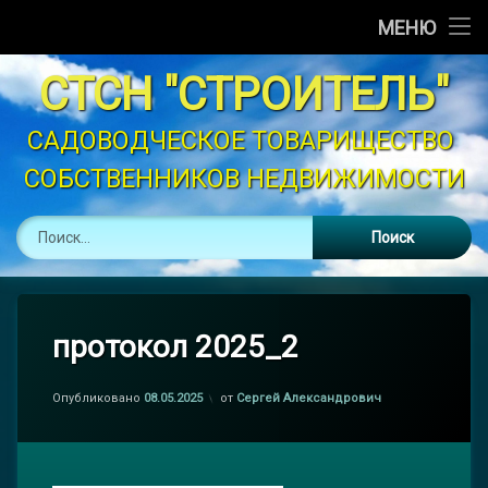
Главная
МЕНЮ
Перейти
Новости
СТСН "СТРОИТЕЛЬ"
к
содержимому
Объявления
САДОВОДЧЕСКОЕ ТОВАРИЩЕСТВО 
СОБСТВЕННИКОВ НЕДВИЖИМОСТИ
График Полива
Найти:
Устав
Контакты
Законодательство
протокол 2025_2
Опубликовано
08.05.2025
от
Сергей Александрович