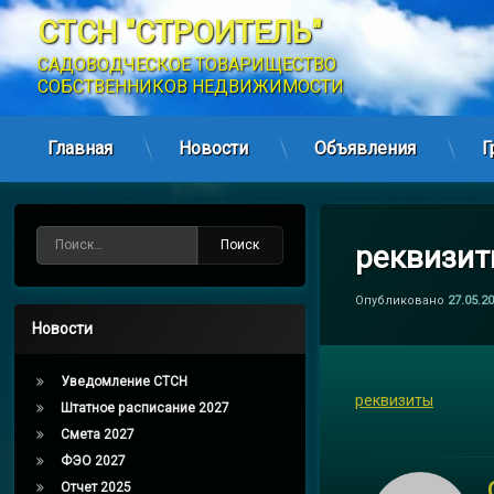
СТСН "СТРОИТЕЛЬ"
САДОВОДЧЕСКОЕ ТОВАРИЩЕСТВО 
СОБСТВЕННИКОВ НЕДВИЖИМОСТИ
Главная
Новости
Объявления
Г
Перейти
к
содержимому
Найти:
реквизи
Опубликовано
27.05.2
Новости
Уведомление СТСН
реквизиты
Штатное расписание 2027
Смета 2027
ФЭО 2027
Отчет 2025