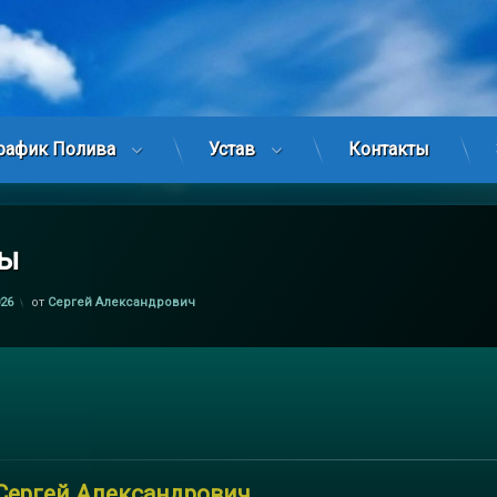
рафик Полива
Устав
Контакты
ты
026
от
Сергей Александрович
Сергей Александрович