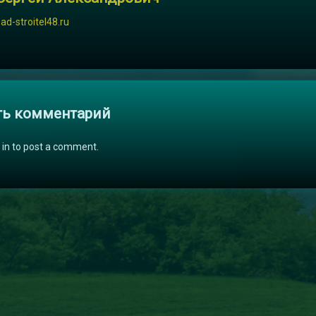
sad-stroitel48.ru
и
ть комментарий
 in to post a comment.