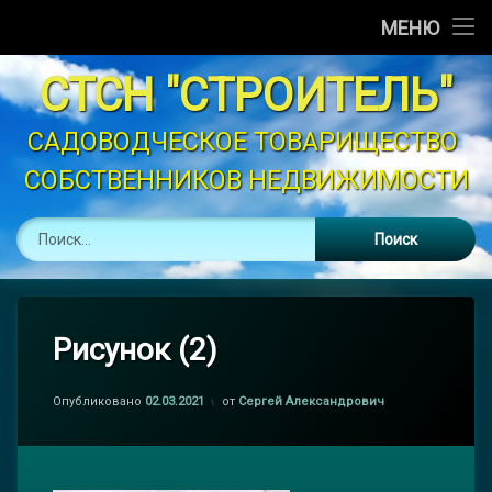
Главная
МЕНЮ
Перейти
Новости
СТСН "СТРОИТЕЛЬ"
к
содержимому
Объявления
САДОВОДЧЕСКОЕ ТОВАРИЩЕСТВО 
СОБСТВЕННИКОВ НЕДВИЖИМОСТИ
График Полива
Найти:
Устав
Контакты
Законодательство
Рисунок (2)
Опубликовано
02.03.2021
от
Сергей Александрович