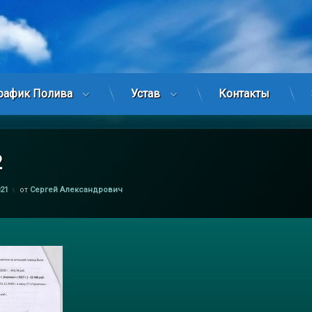
рафик Полива
Устав
Контакты
2
021
от
Сергей Александрович