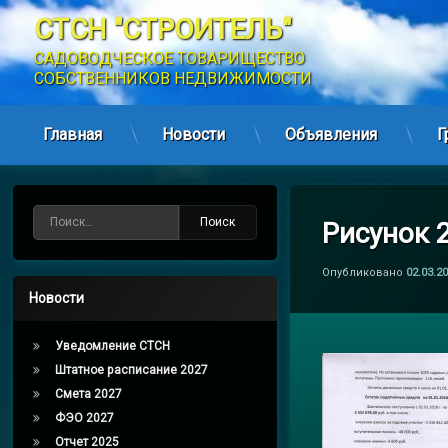
СТСН "СТРОИТЕЛЬ"
САДОВОДЧЕСКОЕ ТОВАРИЩЕСТВО 
СОБСТВЕННИКОВ НЕДВИЖИМОСТИ
Главная
Новости
Объявления
Г
Перейти
к
содержимому
Найти:
Рисунок 
Опубликовано
02.03.2
Новости
Уведомление СТСН
Штатное расписание 2027
Смета 2027
ФЭО 2027
Отчет 2025