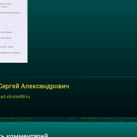
Сергей Александрович
sad-stroitel48.ru
и
ть комментарий