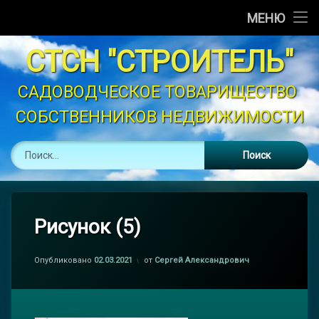
Главная
МЕНЮ
Перейти
Новости
СТСН "СТРОИТЕЛЬ"
к
содержимому
Объявления
САДОВОДЧЕСКОЕ ТОВАРИЩЕСТВО 
СОБСТВЕННИКОВ НЕДВИЖИМОСТИ
График Полива
Найти:
Устав
Контакты
Законодательство
Рисунок (5)
Опубликовано
02.03.2021
от
Сергей Александрович