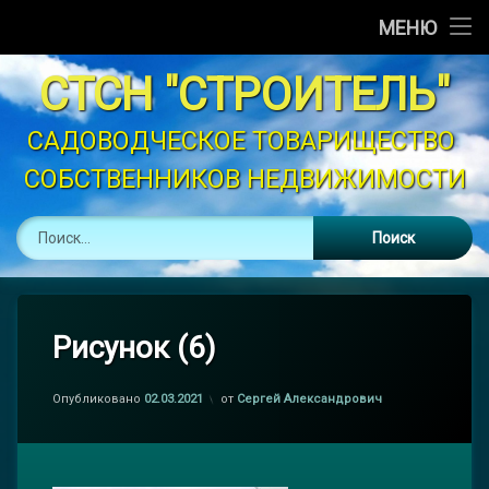
Главная
МЕНЮ
Перейти
Новости
СТСН "СТРОИТЕЛЬ"
к
содержимому
Объявления
САДОВОДЧЕСКОЕ ТОВАРИЩЕСТВО 
СОБСТВЕННИКОВ НЕДВИЖИМОСТИ
График Полива
Найти:
Устав
Контакты
Законодательство
Рисунок (6)
Опубликовано
02.03.2021
от
Сергей Александрович